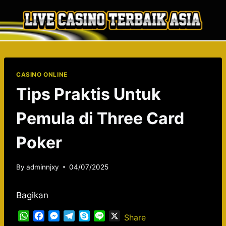
Skip
to
content
CASINO ONLINE
Tips Praktis Untuk
Pemula di Three Card
Poker
By
adminnjxy
04/07/2025
Bagikan
W
F
M
T
S
L
X
Share