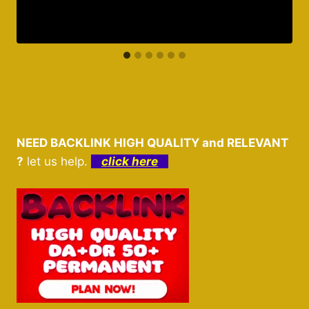
NEED BACKLINK HIGH QUALITY and RELEVANT
?
let us help.
click here