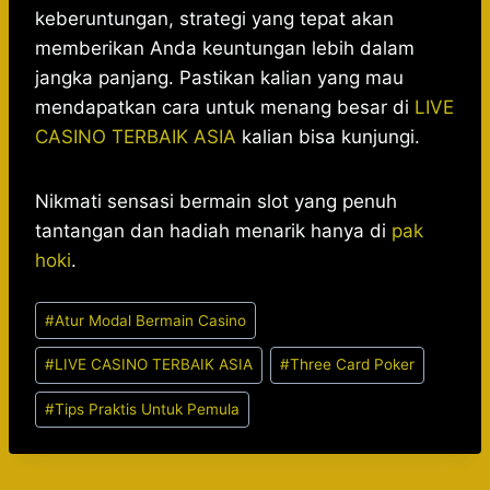
keberuntungan, strategi yang tepat akan
memberikan Anda keuntungan lebih dalam
jangka panjang. Pastikan kalian yang mau
mendapatkan cara untuk menang besar di
LIVE
CASINO TERBAIK ASIA
kalian bisa kunjungi.
Nikmati sensasi bermain slot yang penuh
tantangan dan hadiah menarik hanya di
pak
hoki
.
Post
#
Atur Modal Bermain Casino
Tags:
#
LIVE CASINO TERBAIK ASIA
#
Three Card Poker
#
Tips Praktis Untuk Pemula