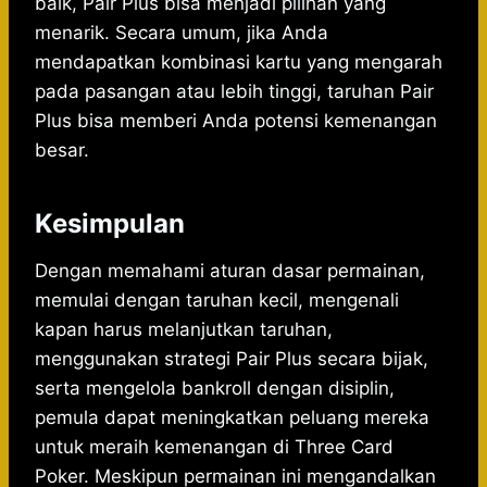
baik, Pair Plus bisa menjadi pilihan yang
menarik. Secara umum, jika Anda
mendapatkan kombinasi kartu yang mengarah
pada pasangan atau lebih tinggi, taruhan Pair
Plus bisa memberi Anda potensi kemenangan
besar.
Kesimpulan
Dengan memahami aturan dasar permainan,
memulai dengan taruhan kecil, mengenali
kapan harus melanjutkan taruhan,
menggunakan strategi Pair Plus secara bijak,
serta mengelola bankroll dengan disiplin,
pemula dapat meningkatkan peluang mereka
untuk meraih kemenangan di Three Card
Poker. Meskipun permainan ini mengandalkan