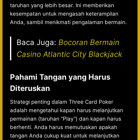
taruhan yang lebih besar. Ini memberikan
kesempatan untuk mengasah keterampilan
Anda, sambil menikmati pengalaman bermain.
Baca Juga:
Bocoran Bermain
Casino Atlantic City Blackjack
Pahami Tangan yang Harus
Diteruskan
Strategi penting dalam Three Card Poker
adalah mengetahui kapan harus melanjutkan
permainan (taruhan “Play”) dan kapan harus
berhenti. Anda harus memutuskan apakah
tangan Anda cukup kuat untuk melanjutkan