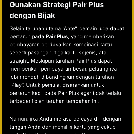
Gunakan Strategi Pair Plus
dengan Bijak
Selain taruhan utama “Ante”, pemain juga dapat
bertaruh pada
Pair Plus
, yang memberikan
pembayaran berdasarkan kombinasi kartu
seperti pasangan, tiga kartu sejenis, atau
straight. Meskipun taruhan Pair Plus dapat
memberikan pembayaran besar, peluangnya
lebih rendah dibandingkan dengan taruhan
“Play”. Untuk pemula, disarankan untuk
bertaruh kecil pada Pair Plus agar tidak terlalu
terbebani oleh taruhan tambahan ini.
Namun, jika Anda merasa percaya diri dengan
tangan Anda dan memiliki kartu yang cukup