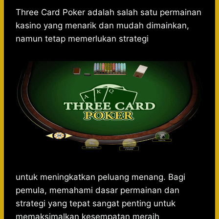
h
a
e
e
k
i
a
c
s
l
y
n
Three Card Poker adalah salah satu permainan
t
e
s
e
p
e
kasino yang menarik dan mudah dimainkan,
s
b
e
g
e
namun tetap memerlukan strategi
A
o
n
r
p
o
g
a
p
k
e
m
r
untuk meningkatkan peluang menang. Bagi
pemula, memahami dasar permainan dan
strategi yang tepat sangat penting untuk
memaksimalkan kesempatan meraih