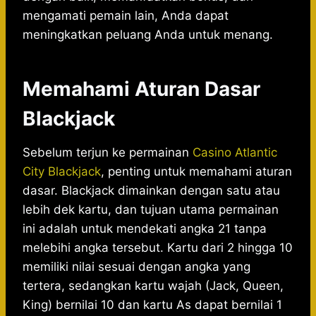
mengamati pemain lain, Anda dapat
meningkatkan peluang Anda untuk menang.
Memahami Aturan Dasar
Blackjack
Sebelum terjun ke permainan
Casino Atlantic
City Blackjack
, penting untuk memahami aturan
dasar. Blackjack dimainkan dengan satu atau
lebih dek kartu, dan tujuan utama permainan
ini adalah untuk mendekati angka 21 tanpa
melebihi angka tersebut. Kartu dari 2 hingga 10
memiliki nilai sesuai dengan angka yang
tertera, sedangkan kartu wajah (Jack, Queen,
King) bernilai 10 dan kartu As dapat bernilai 1