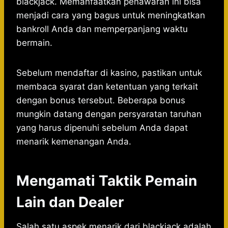
blackjack. Memanfaatkan penawaran ini bisa
menjadi cara yang bagus untuk meningkatkan
bankroll Anda dan memperpanjang waktu
bermain.
Sebelum mendaftar di kasino, pastikan untuk
membaca syarat dan ketentuan yang terkait
dengan bonus tersebut. Beberapa bonus
mungkin datang dengan persyaratan taruhan
yang harus dipenuhi sebelum Anda dapat
menarik kemenangan Anda.
Mengamati Taktik Pemain
Lain dan Dealer
Salah satu aspek menarik dari blackjack adalah