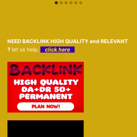
NEED BACKLINK HIGH QUALITY and RELEVANT
?
let us help.
click here