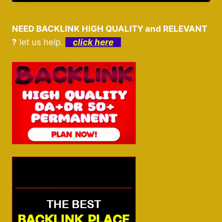
NEED BACKLINK HIGH QUALITY and RELEVANT
?
let us help.
click here