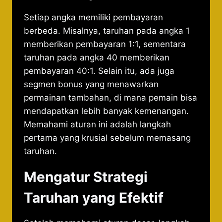
Setiap angka memiliki pembayaran
berbeda. Misalnya, taruhan pada angka 1
memberikan pembayaran 1:1, sementara
taruhan pada angka 40 memberikan
pembayaran 40:1. Selain itu, ada juga
segmen bonus yang menawarkan
permainan tambahan, di mana pemain bisa
mendapatkan lebih banyak kemenangan.
Memahami aturan ini adalah langkah
pertama yang krusial sebelum memasang
taruhan.
Mengatur Strategi
Taruhan yang Efektif