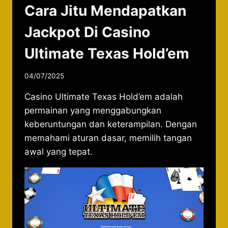
Cara Jitu Mendapatkan
Jackpot Di Casino
Ultimate Texas Hold’em
04/07/2025
Casino Ultimate Texas Hold’em adalah
permainan yang menggabungkan
keberuntungan dan keterampilan. Dengan
memahami aturan dasar, memilih tangan
awal yang tepat.