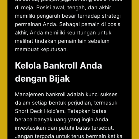
di meja. Posisi awal, tengah, dan akhir
memiliki pengaruh besar terhadap strategi
permainan Anda. Sebagai pemain di posisi
akhir, Anda memiliki keuntungan untuk
melihat tindakan pemain lain sebelum
membuat keputusan.
Kelola Bankroll Anda
dengan Bijak
Manajemen bankroll adalah kunci sukses
dalam setiap bentuk perjudian, termasuk
Short Deck Hold’em. Tetapkan batas
berapa banyak uang yang ingin Anda
investasikan dan patuhi batas tersebut.
Jangan tergoda untuk terus bermain ketika