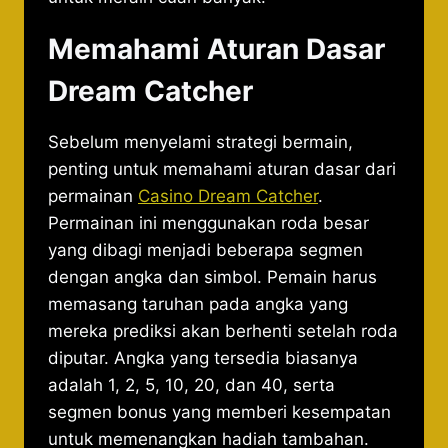
Memahami Aturan Dasar
Dream Catcher
Sebelum menyelami strategi bermain,
penting untuk memahami aturan dasar dari
permainan
Casino Dream Catcher
.
Permainan ini menggunakan roda besar
yang dibagi menjadi beberapa segmen
dengan angka dan simbol. Pemain harus
memasang taruhan pada angka yang
mereka prediksi akan berhenti setelah roda
diputar. Angka yang tersedia biasanya
adalah 1, 2, 5, 10, 20, dan 40, serta
segmen bonus yang memberi kesempatan
untuk memenangkan hadiah tambahan.