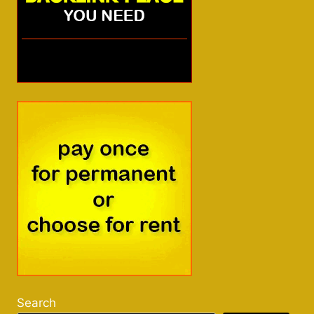
Search