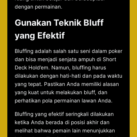
dengan permainan.
Gunakan Teknik Bluff
yang Efektif
Bluffing adalah salah satu seni dalam poker
dan bisa menjadi senjata ampuh di Short
Deck Hold’em. Namun, bluffing harus
dilakukan dengan hati-hati dan pada waktu
yang tepat. Pastikan Anda memiliki alasan
yang kuat untuk melakukan bluff, dan
perhatikan pola permainan lawan Anda.
Bluffing yang efektif seringkali dilakukan
ketika Anda berada di posisi akhir dan
melihat bahwa pemain lain menunjukkan