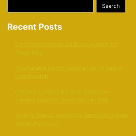
Search
Recent Posts
Cara Pintar Bermain Casino Live Blackjack
Tanpa Rugi
Tips Rahasia Meraih kemenangan Di Casino
Live Baccarat
Panduan Lengkap Bertaruh Aman dan
Menang Besar Di Casino Fan Tan Live
Strategi Terbaik Menguasai Permainan Casino
Marble Race Live