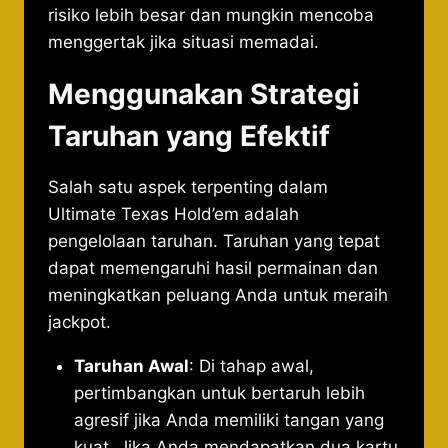
risiko lebih besar dan mungkin mencoba
menggertak jika situasi memadai.
Menggunakan Strategi
Taruhan yang Efektif
Salah satu aspek terpenting dalam
Ultimate Texas Hold’em adalah
pengelolaan taruhan. Taruhan yang tepat
dapat memengaruhi hasil permainan dan
meningkatkan peluang Anda untuk meraih
jackpot.
Taruhan Awal
: Di tahap awal,
pertimbangkan untuk bertaruh lebih
agresif jika Anda memiliki tangan yang
kuat. Jika Anda mendapatkan dua kartu