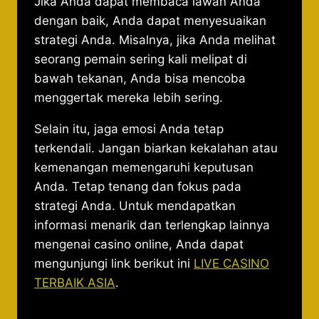
Jika Anda dapat membaca lawan Anda
dengan baik, Anda dapat menyesuaikan
strategi Anda. Misalnya, jika Anda melihat
seorang pemain sering kali melipat di
bawah tekanan, Anda bisa mencoba
menggertak mereka lebih sering.
Selain itu, jaga emosi Anda tetap
terkendali. Jangan biarkan kekalahan atau
kemenangan memengaruhi keputusan
Anda. Tetap tenang dan fokus pada
strategi Anda. Untuk mendapatkan
informasi menarik dan terlengkap lainnya
mengenai casino online, Anda dapat
mengunjungi link berikut ini
LIVE CASINO
TERBAIK ASIA
.