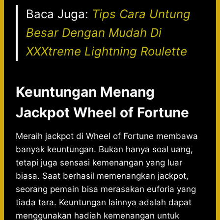
Baca Juga:
Tips Cara Untung
Besar Dengan Mudah Di
XXXtreme Lightning Roulette
Keuntungan Menang
Jackpot Wheel of Fortune
Meraih jackpot di Wheel of Fortune membawa
banyak keuntungan. Bukan hanya soal uang,
tetapi juga sensasi kemenangan yang luar
biasa. Saat berhasil memenangkan jackpot,
seorang pemain bisa merasakan euforia yang
tiada tara. Keuntungan lainnya adalah dapat
menggunakan hadiah kemenangan untuk