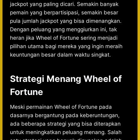
jackpot yang paling dicari. Semakin banyak
pemain yang berpartisipasi, semakin besar
pula jumlah jackpot yang bisa dimenangkan.
Dengan peluang yang menggiurkan ini, tak
heran jika Wheel of Fortune sering menjadi
pilihan utama bagi mereka yang ingin meraih
keuntungan besar dalam waktu singkat.
Strategi Menang Wheel of
Fortune
Meski permainan Wheel of Fortune pada
dasarnya bergantung pada keberuntungan,
ada beberapa strategi yang bisa diterapkan
untuk meningkatkan peluang menang. Salah