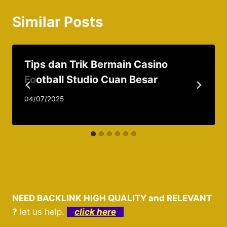
Similar Posts
Tips dan Trik Bermain Casino
Football Studio Cuan Besar
04/07/2025
NEED BACKLINK HIGH QUALITY and RELEVANT
?
let us help.
click here