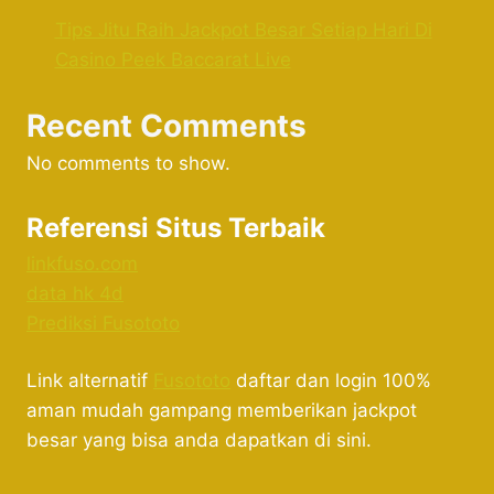
Tips Jitu Raih Jackpot Besar Setiap Hari Di
Casino Peek Baccarat Live
Recent Comments
No comments to show.
Referensi Situs Terbaik
linkfuso.com
data hk 4d
Prediksi Fusototo
Link alternatif
Fusototo
daftar dan login 100%
aman mudah gampang memberikan jackpot
besar yang bisa anda dapatkan di sini.