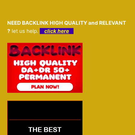
NEED BACKLINK HIGH QUALITY and RELEVANT
?
let us help.
click here