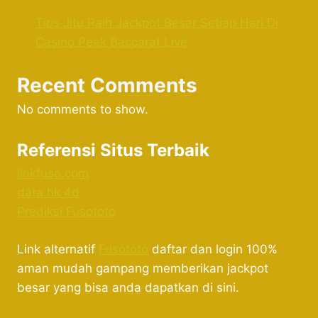
Tips Jitu Raih Jackpot Besar Setiap Hari Di
Casino Peek Baccarat Live
Recent Comments
No comments to show.
Referensi Situs Terbaik
linkfuso.com
data hk 4d
Prediksi Fusototo
Link alternatif
Fusototo
daftar dan login 100%
aman mudah gampang memberikan jackpot
besar yang bisa anda dapatkan di sini.