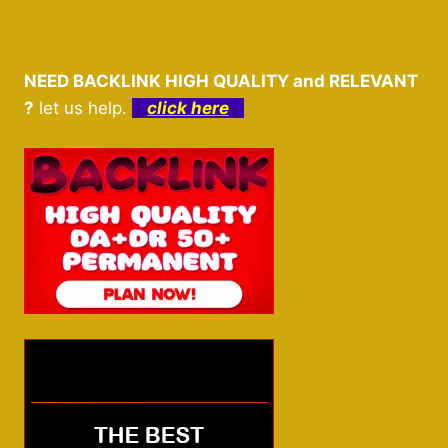
NEED BACKLINK HIGH QUALITY and RELEVANT
?
let us help.
click here