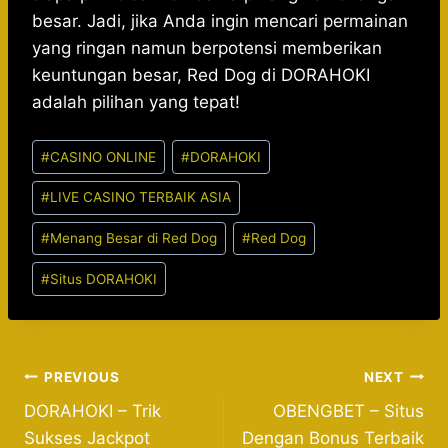
besar. Jadi, jika Anda ingin mencari permainan
yang ringan namun berpotensi memberikan
keuntungan besar, Red Dog di DORAHOKI
adalah pilihan yang tepat!
Post
#
CASINO ONLINE
#
DORAHOKI
Tags:
#
LIVE CASINO TERBAIK ASIA
#
Menang Besar di Red Dog
#
Red Dog
#
Situs DORAHOKI
Post
PREVIOUS
NEXT
DORAHOKI – Trik
OBENGBET – Situs
navigation
Sukses Jackpot
Dengan Bonus Terbaik