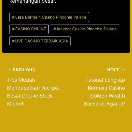
kemenangan besar.
Post
#
Cara Bermain Casino Pinochle Palace
Tags:
#
CASINO ONLINE
#
Jackpot Casino Pinochle Palace
#
LIVE CASINO TERBAIK ASIA
Post
PREVIOUS
NEXT
Tips Mudah
Tutorial Lengkap
navigation
Mendapatkan Jackpot
Bermain Casino
Besar Di Live Stock
Golden Wealth
Market
Baccarat Agar JP