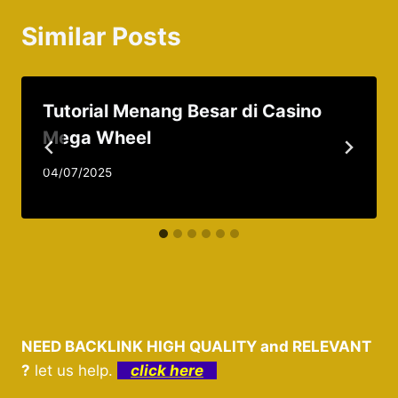
Similar Posts
Tutorial Menang Besar di Casino
Mega Wheel
04/07/2025
NEED BACKLINK HIGH QUALITY and RELEVANT
?
let us help.
click here