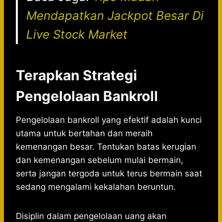
Mendapatkan Jackpot Besar Di
Live Stock Market
Terapkan Strategi
Pengelolaan Bankroll
Pengelolaan bankroll yang efektif adalah kunci
utama untuk bertahan dan meraih
kemenangan besar. Tentukan batas kerugian
dan kemenangan sebelum mulai bermain,
serta jangan tergoda untuk terus bermain saat
sedang mengalami kekalahan beruntun.
Disiplin dalam pengelolaan uang akan