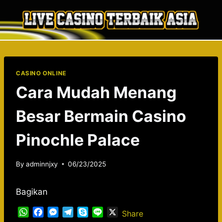
Skip
to
content
CASINO ONLINE
Cara Mudah Menang
Besar Bermain Casino
Pinochle Palace
By
adminnjxy
06/23/2025
Bagikan
W
F
M
T
S
L
X
Share