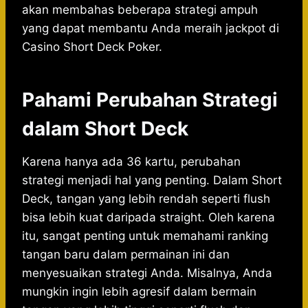
akan membahas beberapa strategi ampuh
yang dapat membantu Anda meraih jackpot di
Casino Short Deck Poker.
Pahami Perubahan Strategi
dalam Short Deck
Karena hanya ada 36 kartu, perubahan
strategi menjadi hal yang penting. Dalam Short
Deck, tangan yang lebih rendah seperti flush
bisa lebih kuat daripada straight. Oleh karena
itu, sangat penting untuk memahami ranking
tangan baru dalam permainan ini dan
menyesuaikan strategi Anda. Misalnya, Anda
mungkin ingin lebih agresif dalam bermain