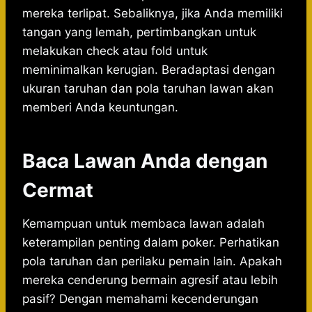
mereka terlipat. Sebaliknya, jika Anda memiliki
tangan yang lemah, pertimbangkan untuk
melakukan check atau fold untuk
meminimalkan kerugian. Beradaptasi dengan
ukuran taruhan dan pola taruhan lawan akan
memberi Anda keuntungan.
Baca Lawan Anda dengan
Cermat
Kemampuan untuk membaca lawan adalah
keterampilan penting dalam poker. Perhatikan
pola taruhan dan perilaku pemain lain. Apakah
mereka cenderung bermain agresif atau lebih
pasif? Dengan memahami kecenderungan