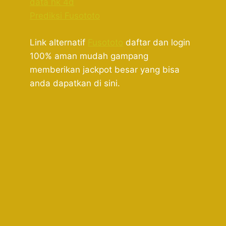
data hk 4d
Prediksi Fusototo
Link alternatif
Fusototo
daftar dan login
100% aman mudah gampang
memberikan jackpot besar yang bisa
anda dapatkan di sini.