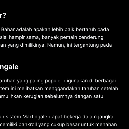
r?
 Bahar adalah apakah lebih baik bertaruh pada
 sisi hampir sama, banyak pemain cenderung
an yang dimilikinya. Namun, ini tergantung pada
ngale
taruhan yang paling populer digunakan di berbagai
stem ini melibatkan menggandakan taruhan setelah
memulihkan kerugian sebelumnya dengan satu
n sistem Martingale dapat bekerja dalam jangka
 memiliki bankroll yang cukup besar untuk menahan