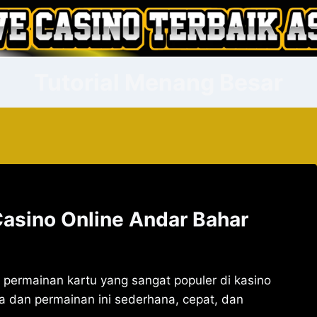
Tutorial Menang Besar
Casino Online Andar Bahar
 permainan kartu yang sangat populer di kasino
ia dan permainan ini sederhana, cepat, dan