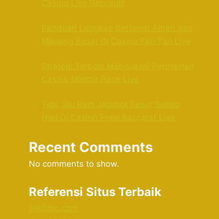
Casino Live Baccarat
Panduan Lengkap Bertaruh Aman dan
Menang Besar Di Casino Fan Tan Live
Strategi Terbaik Menguasai Permainan
Casino Marble Race Live
Tips Jitu Raih Jackpot Besar Setiap
Hari Di Casino Peek Baccarat Live
Recent Comments
No comments to show.
Referensi Situs Terbaik
linkfuso.com