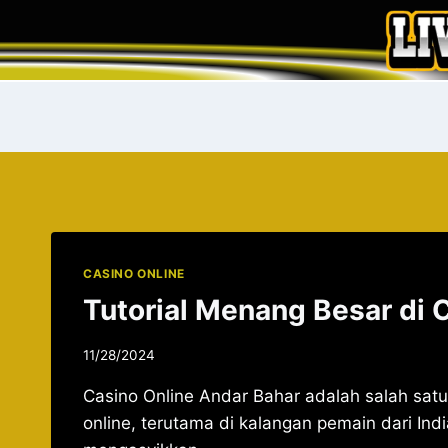
Skip
to
content
CASINO ONLINE
Tutorial Menang Besar di 
11/28/2024
Casino Online Andar Bahar adalah salah satu
online, terutama di kalangan pemain dari Ind