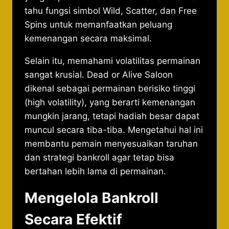
tahu fungsi simbol Wild, Scatter, dan Free
Spins untuk memanfaatkan peluang
kemenangan secara maksimal.
Selain itu, memahami volatilitas permainan
sangat krusial. Dead or Alive Saloon
dikenal sebagai permainan berisiko tinggi
(high volatility), yang berarti kemenangan
mungkin jarang, tetapi hadiah besar dapat
muncul secara tiba-tiba. Mengetahui hal ini
membantu pemain menyesuaikan taruhan
dan strategi bankroll agar tetap bisa
bertahan lebih lama di permainan.
Mengelola Bankroll
Secara Efektif