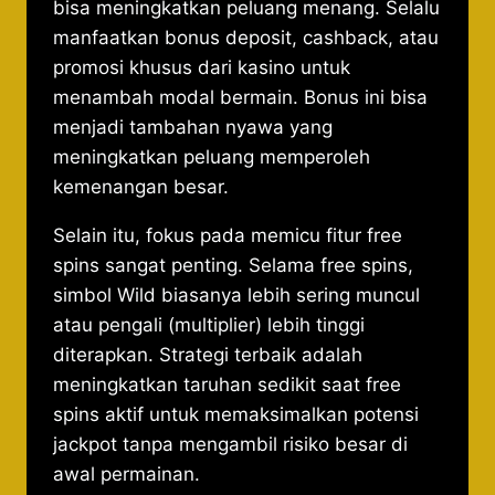
bisa meningkatkan peluang menang. Selalu
manfaatkan bonus deposit, cashback, atau
promosi khusus dari kasino untuk
menambah modal bermain. Bonus ini bisa
menjadi tambahan nyawa yang
meningkatkan peluang memperoleh
kemenangan besar.
Selain itu, fokus pada memicu fitur free
spins sangat penting. Selama free spins,
simbol Wild biasanya lebih sering muncul
atau pengali (multiplier) lebih tinggi
diterapkan. Strategi terbaik adalah
meningkatkan taruhan sedikit saat free
spins aktif untuk memaksimalkan potensi
jackpot tanpa mengambil risiko besar di
awal permainan.