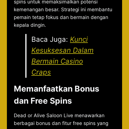
spins untuk memaksimalkan potensi
kemenangan besar. Strategi ini membantu
pemain tetap fokus dan bermain dengan
kepala dingin.
Baca Juga:
Kunci
Kesuksesan Dalam
Bermain Casino
Craps
Memanfaatkan Bonus
dan Free Spins
Dead or Alive Saloon Live menawarkan
berbagai bonus dan fitur free spins yang