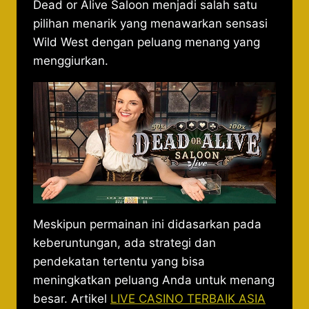
Dead or Alive Saloon menjadi salah satu
pilihan menarik yang menawarkan sensasi
Wild West dengan peluang menang yang
menggiurkan.
Meskipun permainan ini didasarkan pada
keberuntungan, ada strategi dan
pendekatan tertentu yang bisa
meningkatkan peluang Anda untuk menang
besar. Artikel
LIVE CASINO TERBAIK ASIA