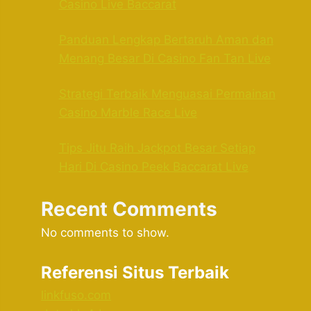
Casino Live Baccarat
Panduan Lengkap Bertaruh Aman dan
Menang Besar Di Casino Fan Tan Live
Strategi Terbaik Menguasai Permainan
Casino Marble Race Live
Tips Jitu Raih Jackpot Besar Setiap
Hari Di Casino Peek Baccarat Live
Recent Comments
No comments to show.
Referensi Situs Terbaik
linkfuso.com