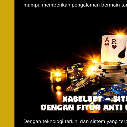
mampu memberikan pengalaman bermain ta
Dengan teknologi terkini dan sistem yang t