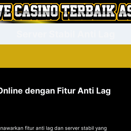
Server Stabil Anti Lag
nline dengan Fitur Anti Lag
warkan fitur anti lag dan server stabil yang