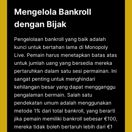
Mengelola Bankroll
dengan Bijak
Pengelolaan bankroll yang baik adalah
kunci untuk bertahan lama di Monopoly
Live. Pemain harus menetapkan batas atas
untuk jumlah uang yang bersedia mereka
pertaruhkan dalam satu sesi permainan. Ini
sangat penting untuk menghindari
kehilangan besar yang dapat mengganggu
pengalaman bermain. Salah satu
pendekatan umum adalah menggunakan
metode 1% dari total bankroll, yang berarti
jika pemain memiliki bankroll sebesar €100,
mereka tidak boleh bertaruh lebih dari €1