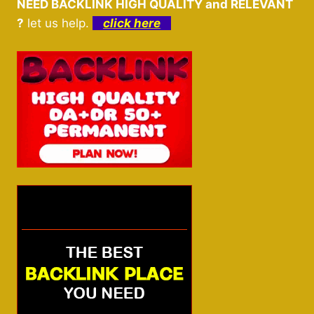
NEED BACKLINK HIGH QUALITY and RELEVANT
?
let us help.
click here