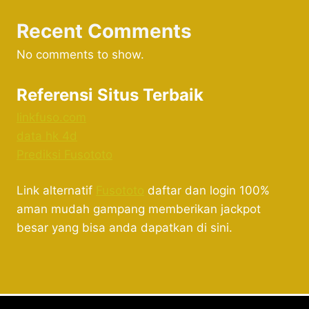
Recent Comments
No comments to show.
Referensi Situs Terbaik
linkfuso.com
data hk 4d
Prediksi Fusototo
Link alternatif
Fusototo
daftar dan login 100%
aman mudah gampang memberikan jackpot
besar yang bisa anda dapatkan di sini.