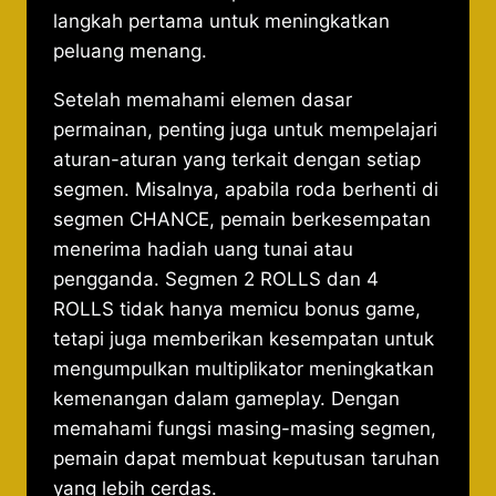
langkah pertama untuk meningkatkan
peluang menang.
Setelah memahami elemen dasar
permainan, penting juga untuk mempelajari
aturan-aturan yang terkait dengan setiap
segmen. Misalnya, apabila roda berhenti di
segmen CHANCE, pemain berkesempatan
menerima hadiah uang tunai atau
pengganda. Segmen 2 ROLLS dan 4
ROLLS tidak hanya memicu bonus game,
tetapi juga memberikan kesempatan untuk
mengumpulkan multiplikator meningkatkan
kemenangan dalam gameplay. Dengan
memahami fungsi masing-masing segmen,
pemain dapat membuat keputusan taruhan
yang lebih cerdas.