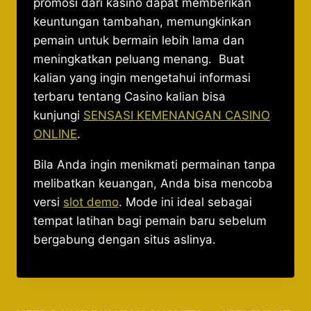
promosi dari kasino dapat memberikan
keuntungan tambahan, memungkinkan
pemain untuk bermain lebih lama dan
meningkatkan peluang menang. Buat
kalian yang ingin mengetahui informasi
terbaru tentang Casino kalian bisa
kunjungi
SENSASI KEMENANGAN CASINO
ONLINE
.
Bila Anda ingin menikmati permainan tanpa
melibatkan keuangan, Anda bisa mencoba
versi
slot demo
. Mode ini ideal sebagai
tempat latihan bagi pemain baru sebelum
bergabung dengan situs aslinya.