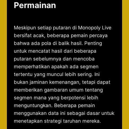
Permainan
Meskipun setiap putaran di Monopoly Live
bersifat acak, beberapa pemain percaya
bahwa ada pola di balik hasil. Penting
untuk mencatat hasil dari beberapa
putaran sebelumnya dan mencoba
memperhatikan apakah ada segmen
tertentu yang muncul lebih sering. Ini
bukan jaminan kemenangan, tetapi dapat
memberikan gambaran umum tentang
segmen mana yang berpotensi lebih
menguntungkan. Beberapa pemain
menggunakan data ini sebagai dasar untuk
menetapkan strategi taruhan mereka.