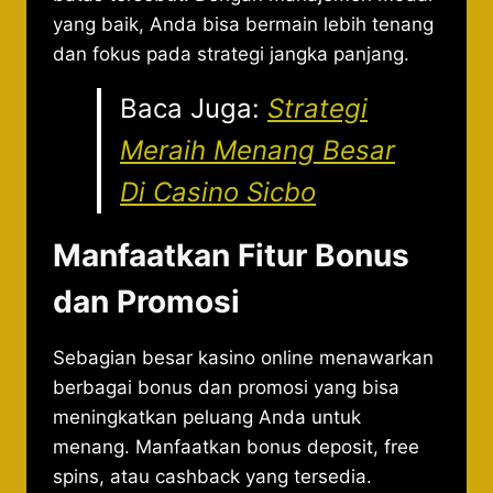
yang baik, Anda bisa bermain lebih tenang
dan fokus pada strategi jangka panjang.
Baca Juga:
Strategi
Meraih Menang Besar
Di Casino Sicbo
Manfaatkan Fitur Bonus
dan Promosi
Sebagian besar kasino online menawarkan
berbagai bonus dan promosi yang bisa
meningkatkan peluang Anda untuk
menang. Manfaatkan bonus deposit, free
spins, atau cashback yang tersedia.