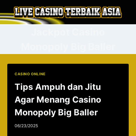
Skip
to
content
Jackpot Casino
Monopoly Big Baller
CASINO ONLINE
Tips Ampuh dan Jitu
Agar Menang Casino
Monopoly Big Baller
06/23/2025