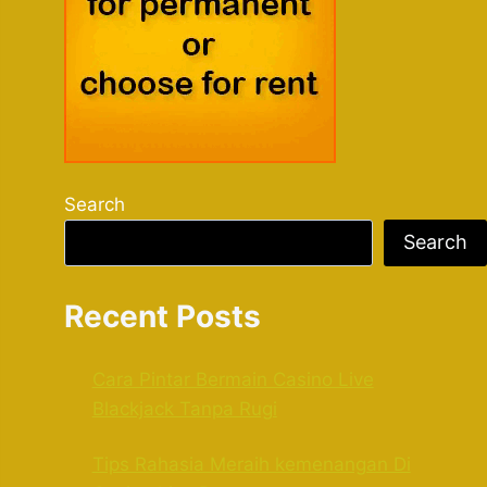
Search
Search
Recent Posts
Cara Pintar Bermain Casino Live
Blackjack Tanpa Rugi
Tips Rahasia Meraih kemenangan Di