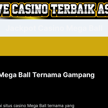
Jackpot Casino Mega Ball
o Mega Ball Ternama Gampang
i situs casino Mega Ball ternama yang