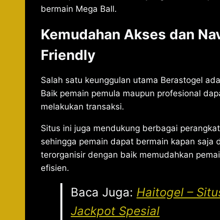
bermain Mega Ball.
Kemudahan Akses dan Navi
Friendly
Salah satu keunggulan utama Berastogel ad
Baik pemain pemula maupun profesional da
melakukan transaksi.
Situs ini juga mendukung berbagai perangkat, 
sehingga pemain dapat bermain kapan saja d
terorganisir dengan baik memudahkan pemai
efisien.
Baca Juga:
Haitogel – Si
Jackpot Spesial