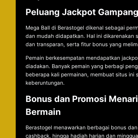
Peluang Jackpot Gampang
Mega Ball di Berastogel dikenal sebagai pe
dan mudah didapatkan. Hal ini dikarenakan
dan transparan, serta fitur bonus yang meli
Pemain berkesempatan mendapatkan jackpot 
diadakan. Banyak pemain yang berbagi pen
beberapa kali permainan, membuat situs ini 
keberuntungan.
Bonus dan Promosi Menar
Bermain
Berastogel menawarkan berbagai bonus dan p
cashback, hingga hadiah harian dan minggu