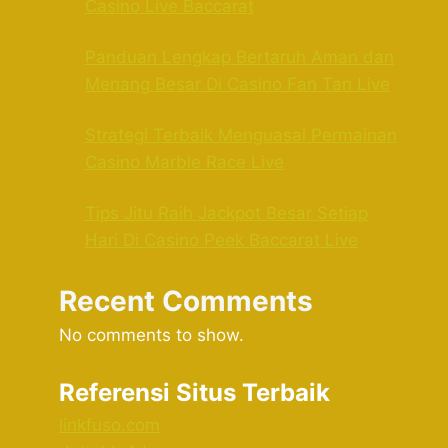
Casino Live Baccarat
Panduan Lengkap Bertaruh Aman dan
Menang Besar Di Casino Fan Tan Live
Strategi Terbaik Menguasai Permainan
Casino Marble Race Live
Tips Jitu Raih Jackpot Besar Setiap
Hari Di Casino Peek Baccarat Live
Recent Comments
No comments to show.
Referensi Situs Terbaik
linkfuso.com