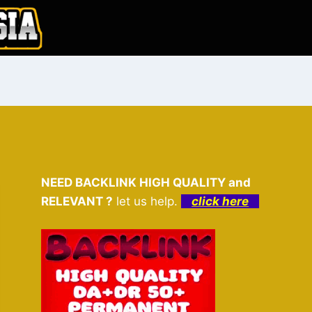
NEED BACKLINK HIGH QUALITY and
RELEVANT ?
let us help.
click here