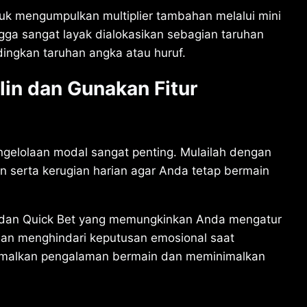
k mengumpulkan multiplier tambahan melalui mini
ngga sangat layak dialokasikan sebagian taruhan
ingkan taruhan angka atau huruf.
lin dan Gunakan Fitur
engelolaan modal sangat penting. Mulailah dengan
n serta kerugian harian agar Anda tetap bermain
y dan Quick Bet yang memungkinkan Anda mengatur
 dan menghindari keputusan emosional saat
ptimalkan pengalaman bermain dan meminimalkan