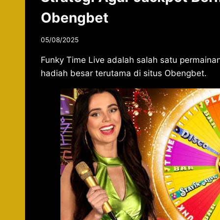
Obengbet
05/08/2025
Funky Time Live adalah salah satu permaina
hadiah besar terutama di situs Obengbet.