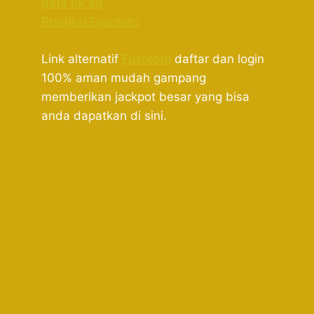
data hk 4d
Prediksi Fusototo
Link alternatif
Fusototo
daftar dan login
100% aman mudah gampang
memberikan jackpot besar yang bisa
anda dapatkan di sini.