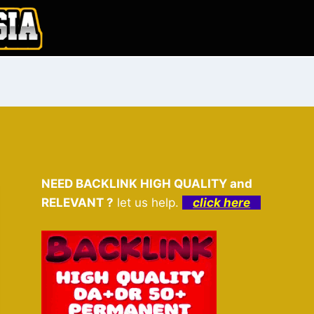
NEED BACKLINK HIGH QUALITY and
RELEVANT ?
let us help.
click here