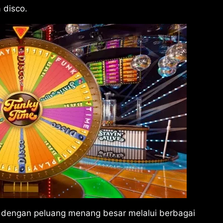
 disco.
 dengan peluang menang besar melalui berbagai