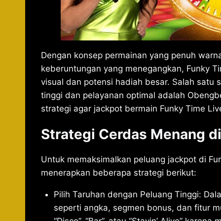
Dengan konsep permainan yang penuh warna,
keberuntungan yang menegangkan, Funky Tim
visual dan potensi hadiah besar. Salah satu
tinggi dan pelayanan optimal adalah Obengb
strategi agar jackpot bermain Funky Time Liv
Strategi Cerdas Menang di
Untuk memaksimalkan peluang jackpot di Fun
menerapkan beberapa strategi berikut:
Pilih Taruhan dengan Peluang Tinggi: Dal
seperti angka, segmen bonus, dan fitur mu