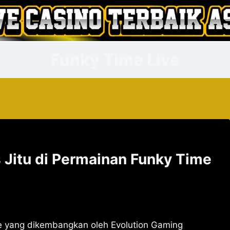
Funky Time Live
 Jitu di Permainan Funky Time
ve yang dikembangkan oleh Evolution Gaming