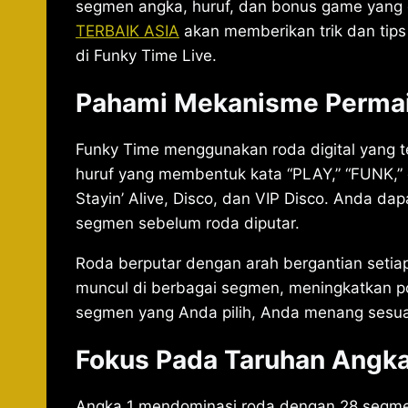
segmen angka, huruf, dan bonus game yang d
TERBAIK ASIA
akan memberikan trik dan tips
di Funky Time Live.
Pahami Mekanisme Perma
Funky Time menggunakan roda digital yang te
huruf yang membentuk kata “PLAY,” “FUNK,” 
Stayin’ Alive, Disco, dan VIP Disco
.
Anda dapa
segmen sebelum roda diputar.
Roda berputar dengan arah bergantian setiap 
muncul di berbagai segmen, meningkatkan p
segmen yang Anda pilih, Anda menang sesuai n
Fokus Pada Taruhan Angka
Angka 1 mendominasi roda dengan 28 segme