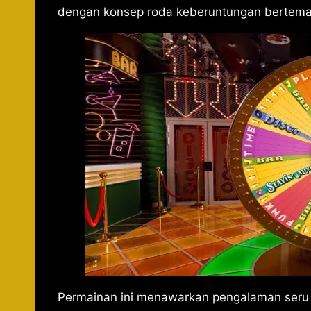
dengan konsep roda keberuntungan bertema
Permainan ini menawarkan pengalaman seru