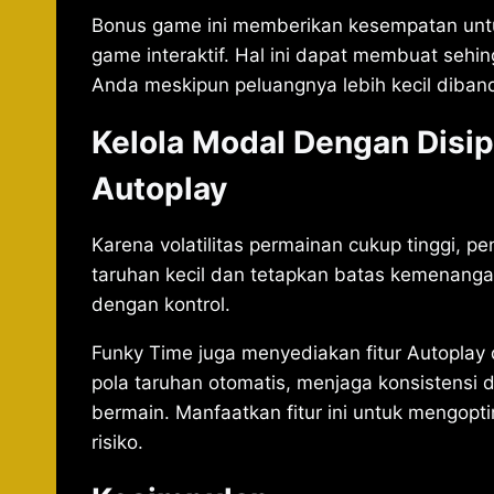
Bonus game ini memberikan kesempatan untu
game interaktif. Hal ini dapat membuat sehi
Anda meskipun peluangnya lebih kecil diband
Kelola Modal Dengan Disip
Autoplay
Karena volatilitas permainan cukup tinggi, p
taruhan kecil dan tetapkan batas kemenanga
dengan kontrol
.
Funky Time juga menyediakan fitur Autopla
pola taruhan otomatis, menjaga konsistensi
bermain. Manfaatkan fitur ini untuk mengo
risiko.