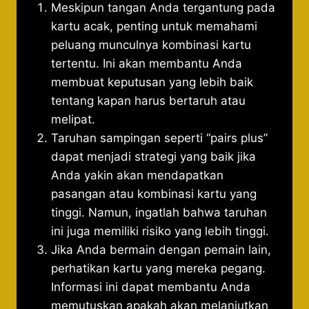
Meskipun tangan Anda tergantung pada
kartu acak, penting untuk memahami
peluang munculnya kombinasi kartu
tertentu. Ini akan membantu Anda
membuat keputusan yang lebih baik
tentang kapan harus bertaruh atau
melipat.
Taruhan sampingan seperti “pairs plus”
dapat menjadi strategi yang baik jika
Anda yakin akan mendapatkan
pasangan atau kombinasi kartu yang
tinggi. Namun, ingatlah bahwa taruhan
ini juga memiliki risiko yang lebih tinggi.
Jika Anda bermain dengan pemain lain,
perhatikan kartu yang mereka pegang.
Informasi ini dapat membantu Anda
memutuskan apakah akan melanjutkan