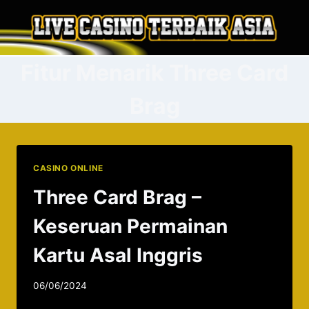
Skip
to
content
Fitur Menarik Three Card
Brag
CASINO ONLINE
Three Card Brag –
Keseruan Permainan
Kartu Asal Inggris
06/06/2024