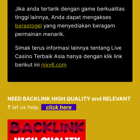
Jika anda tertarik dengan game berkualitas
tinggi lainnya, Anda dapat mengakses
berastogel
yang menyediakan beragam
permainan menarik.
Simak terus informasi lainnya tentang Live
Casino Terbaik Asia hanya dengan klik link
berikut ini
njxy6.com
NEED BACKLINK HIGH QUALITY and RELEVANT
?
let us help.
click here