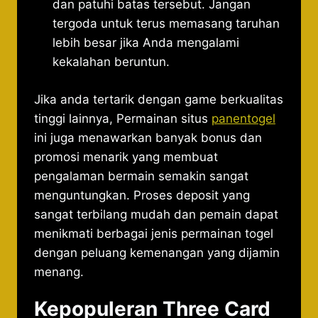
dan patuhi batas tersebut. Jangan
tergoda untuk terus memasang taruhan
lebih besar jika Anda mengalami
kekalahan beruntun.
Jika anda tertarik dengan game berkualitas
tinggi lainnya, Permainan situs
panentogel
ini juga menawarkan banyak bonus dan
promosi menarik yang membuat
pengalaman bermain semakin sangat
menguntungkan. Proses deposit yang
sangat terbilang mudah dan pemain dapat
menikmati berbagai jenis permainan togel
dengan peluang kemenangan yang dijamin
menang.
Kepopuleran Three Card