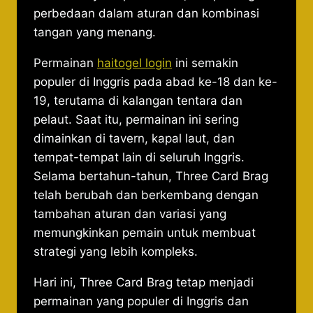
perbedaan dalam aturan dan kombinasi
tangan yang menang.
Permainan
haitogel login
ini semakin
populer di Inggris pada abad ke-18 dan ke-
19, terutama di kalangan tentara dan
pelaut. Saat itu, permainan ini sering
dimainkan di tavern, kapal laut, dan
tempat-tempat lain di seluruh Inggris.
Selama bertahun-tahun, Three Card Brag
telah berubah dan berkembang dengan
tambahan aturan dan variasi yang
memungkinkan pemain untuk membuat
strategi yang lebih kompleks.
Hari ini, Three Card Brag tetap menjadi
permainan yang populer di Inggris dan