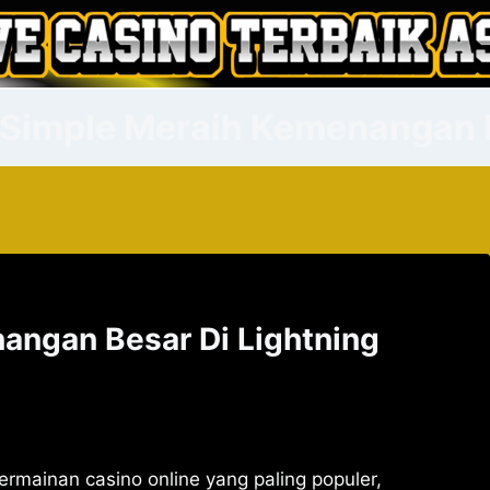
 Simple Meraih Kemenangan 
angan Besar Di Lightning
permainan casino online yang paling populer,