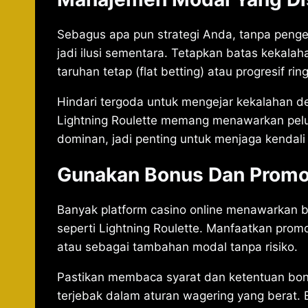
Sebagus apa pun strategi Anda, tanpa penge
jadi ilusi sementara. Tetapkan batas kekala
taruhan tetap (flat betting) atau progresif rin
Hindari tergoda untuk mengejar kekalahan d
Lightning Roulette memang menawarkan pelua
dominan, jadi penting untuk menjaga kendali 
Gunakan Bonus Dan Promo
Banyak platform casino online menawarkan b
seperti Lightning Roulette. Manfaatkan pro
atau sebagai tambahan modal tanpa risiko.
Pastikan membaca syarat dan ketentuan bon
terjebak dalam aturan wagering yang berat