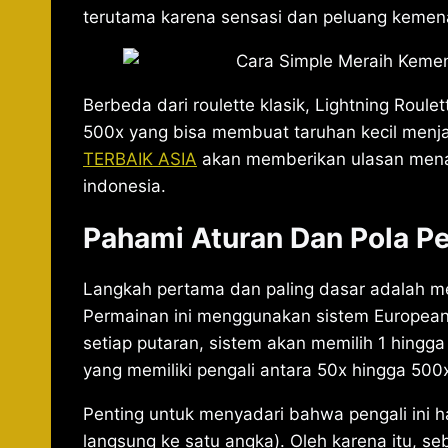
terutama karena sensasi dan peluang kemen
Berbeda dari roulette klasik, Lightning Roul
500x yang bisa membuat taruhan kecil menj
TERBAIK ASIA
akan memberikan ulasan menari
indonesia.
Pahami Aturan Dan Pola P
Langkah pertama dan paling dasar adalah me
Permainan ini menggunakan sistem European 
setiap putaran, sistem akan memilih 1 hingg
yang memiliki pengali antara 50x hingga 500
Penting untuk menyadari bahwa pengali ini ha
langsung ke satu angka). Oleh karena itu, s