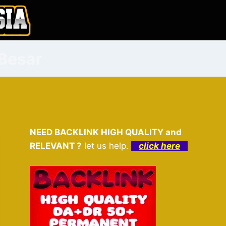
Besar
NEED BACKLINK HIGH QUALITY and
RELEVANT ?
let us help.
click here