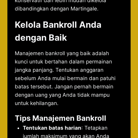
konservatif dan lebih mudah dikelola
dibandingkan dengan Martingale.
Kelola Bankroll Anda
dengan Baik
Manajemen bankroll yang baik adalah
kunci untuk bertahan dalam permainan
jangka panjang. Tentukan anggaran
sebelum Anda mulai bermain dan patuhi
batas tersebut. Jangan pernah bermain
dengan uang yang Anda tidak mampu
untuk kehilangan.
Tips Manajemen Bankroll
Tentukan batas harian
: Tetapkan
jumlah maksimum yang akan Anda