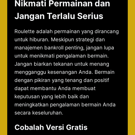
Nikmati Permainan dan
Jangan Terlalu Serius
Roulette adalah permainan yang dirancang
untuk hiburan. Meskipun strategi dan
manajemen bankroll penting, jangan lupa
untuk menikmati pengalaman bermain.
Jangan biarkan tekanan untuk menang
mengganggu kesenangan Anda. Bermain
dengan pikiran yang tenang dan positif
dapat membantu Anda membuat
keputusan yang lebih baik dan
meningkatkan pengalaman bermain Anda
secara keseluruhan.
Cobalah Versi Gratis