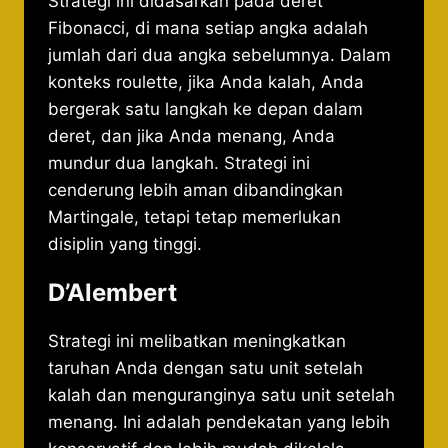
Strategi ini didasarkan pada deret
Fibonacci, di mana setiap angka adalah
jumlah dari dua angka sebelumnya. Dalam
konteks roulette, jika Anda kalah, Anda
bergerak satu langkah ke depan dalam
deret, dan jika Anda menang, Anda
mundur dua langkah. Strategi ini
cenderung lebih aman dibandingkan
Martingale, tetapi tetap memerlukan
disiplin yang tinggi.
D’Alembert
Strategi ini melibatkan meningkatkan
taruhan Anda dengan satu unit setelah
kalah dan menguranginya satu unit setelah
menang. Ini adalah pendekatan yang lebih