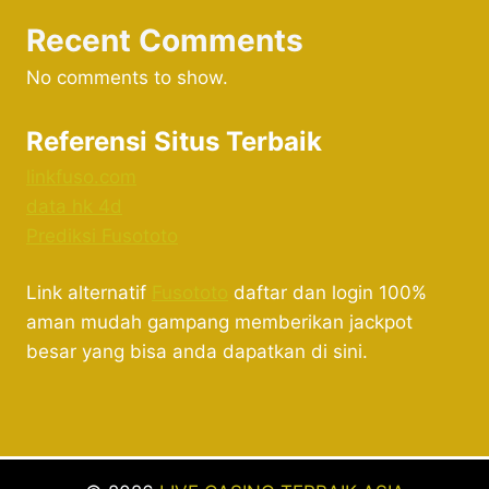
Recent Comments
No comments to show.
Referensi Situs Terbaik
linkfuso.com
data hk 4d
Prediksi Fusototo
Link alternatif
Fusototo
daftar dan login 100%
aman mudah gampang memberikan jackpot
besar yang bisa anda dapatkan di sini.