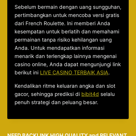
Sebelum bermain dengan uang sungguhan,
pertimbangkan untuk mencoba versi gratis
dari French Roulette. Ini memberi Anda
kesempatan untuk berlatih dan memahami
permainan tanpa risiko kehilangan uang
Anda. Untuk mendapatkan informasi
menarik dan terlengkap lainnya mengenai
casino online, Anda dapat mengunjungi link
berikut ini
LIVE CASINO TERBAIK ASIA
.
Kendalikan ritme keluaran angka dan slot
gacor, sehingga prediksi di
bibit4d
selalu
penuh strategi dan peluang besar.
NEED BACKLINK HIGH QUALITY and RELEVANT