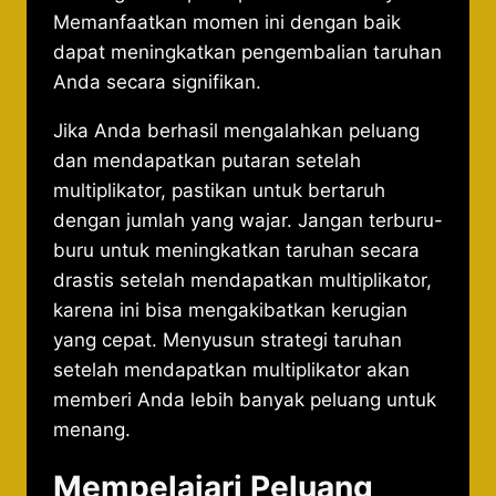
Memanfaatkan momen ini dengan baik
dapat meningkatkan pengembalian taruhan
Anda secara signifikan.
Jika Anda berhasil mengalahkan peluang
dan mendapatkan putaran setelah
multiplikator, pastikan untuk bertaruh
dengan jumlah yang wajar. Jangan terburu-
buru untuk meningkatkan taruhan secara
drastis setelah mendapatkan multiplikator,
karena ini bisa mengakibatkan kerugian
yang cepat. Menyusun strategi taruhan
setelah mendapatkan multiplikator akan
memberi Anda lebih banyak peluang untuk
menang.
Mempelajari Peluang