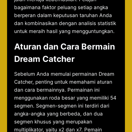
bagaimana faktor peluang setiap angka
berperan dalam keputusan taruhan Anda
dan kombinasikan dengan analisis statistik
untuk meraih hasil yang mengguntungkan.
Aturan dan Cara Bermain
Dream Catcher
Sebelum Anda memulai permainan Dream
Catcher, penting untuk memahami aturan
dan cara bermainnya. Permainan ini
menggunakan roda besar yang memiliki 54
segmen. Segmen-segmen ini terdiri dari
angka-angka yang berbeda, dan dua
segmen khusus yang merupakan
multiplikator, yaitu x2 dan x7. Pemain