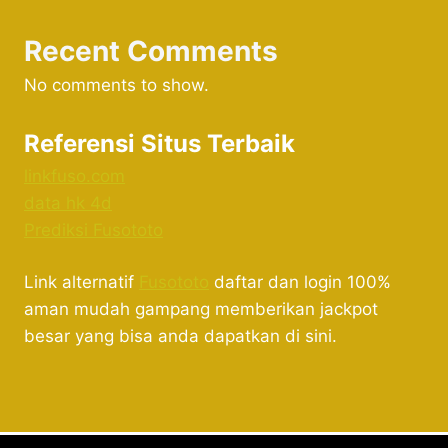
Recent Comments
No comments to show.
Referensi Situs Terbaik
linkfuso.com
data hk 4d
Prediksi Fusototo
Link alternatif
Fusototo
daftar dan login 100%
aman mudah gampang memberikan jackpot
besar yang bisa anda dapatkan di sini.