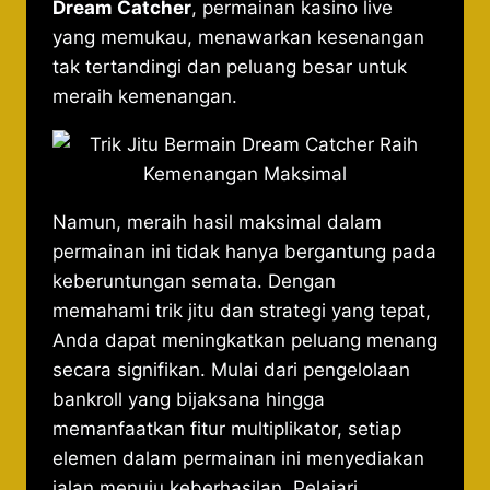
Dream Catcher
, permainan kasino live
yang memukau, menawarkan kesenangan
tak tertandingi dan peluang besar untuk
meraih kemenangan.
Namun, meraih hasil maksimal dalam
permainan ini tidak hanya bergantung pada
keberuntungan semata. Dengan
memahami trik jitu dan strategi yang tepat,
Anda dapat meningkatkan peluang menang
secara signifikan. Mulai dari pengelolaan
bankroll yang bijaksana hingga
memanfaatkan fitur multiplikator, setiap
elemen dalam permainan ini menyediakan
jalan menuju keberhasilan. Pelajari