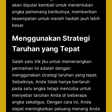
akan diputar kembali untuk menentukan
angka pemenang berikutnya, memberikan
kesempatan untuk meraih hadiah jauh lebih
besar.
Menggunakan Strategi
Taruhan yang Tepat
Salah satu trik jitu untuk memenangkan
permainan ini adalah dengan
menggunakan strategi taruhan yang tepat.
Sebaiknya, Anda tidak hanya bertaruh
pada satu angka tetapi mencoba untuk
menyebar taruhan Anda di beberapa
angka sekaligus. Dengan cara ini, Anda
dapat meningkatkan peluang menang Anda