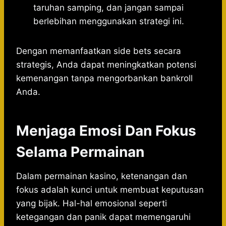
taruhan samping, dan jangan sampai
berlebihan menggunakan strategi ini.
Dengan memanfaatkan side bets secara
strategis, Anda dapat meningkatkan potensi
kemenangan tanpa mengorbankan bankroll
Anda.
Menjaga Emosi Dan Fokus
Selama Permainan
Dalam permainan kasino, ketenangan dan
fokus adalah kunci untuk membuat keputusan
yang bijak. Hal-hal emosional seperti
ketegangan dan panik dapat memengaruhi