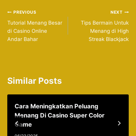
Post
PREVIOUS
NEXT
Tutorial Menang Besar
Tips Bermain Untuk
navigation
di Casino Online
Menang di High
Andar Bahar
Streak Blackjack
Similar Posts
Cara Meningkatkan Peluang
Menang Di Casino Super Color
Game