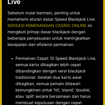
Live
Sebelum mulai bermain, penting untuk
memahami aturan dasar Speed Blackjack Live.
SENSASI KEMENANGAN CASINO ONLINE
ini
mengikuti prinsip dasar blackjack dengan
beberapa penyesuaian untuk meningkatkan
kecepatan dan efisiensi permainan.
Permainan Cepat: Di Speed Blackjack Live,
semua kartu dibagikan lebih cepat
dibandingkan dengan versi blackjack
tradisional. Setelah dua kartu awal
dibagikan, semua pemain ditawari
kemungkinan untuk ‘hit’, ‘stand’, ‘double’,
atau ‘split’ secara bersamaan dan harus
membuat keputusan dengan cepat.