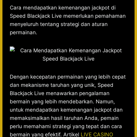
h
a
e
e
k
i
a
c
s
l
y
n
​Cara mendapatkan kemenangan jackpot di
t
e
s
e
p
e
Speed Blackjack Live memerlukan pemahaman
s
b
e
g
e
menyeluruh tentang strategi dan aturan
A
o
n
r
permainan.​
p
o
g
a
p
k
e
m
r
Dengan kecepatan permainan yang lebih cepat
dan mekanisme taruhan yang unik, Speed
Blackjack Live menawarkan pengalaman
bermain yang lebih mendebarkan. Namun,
untuk mendapatkan kemenangan jackpot dan
memaksimalkan hasil taruhan Anda, pemain
perlu memahami strategi yang tepat dan cara
bermain yang efektif. Artikel
LIVE CASINO