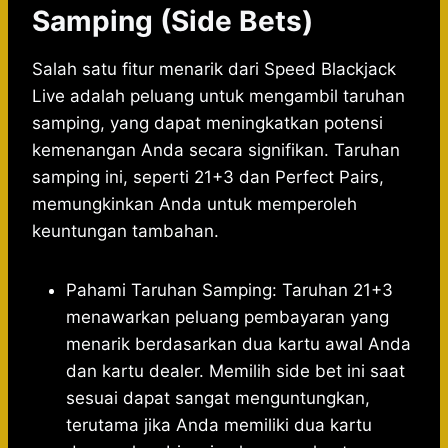
Samping (Side Bets)
Salah satu fitur menarik dari Speed Blackjack
Live adalah peluang untuk mengambil taruhan
samping, yang dapat meningkatkan potensi
kemenangan Anda secara signifikan. Taruhan
samping ini, seperti 21+3 dan Perfect Pairs,
memungkinkan Anda untuk memperoleh
keuntungan tambahan.
Pahami Taruhan Samping: Taruhan 21+3
menawarkan peluang pembayaran yang
menarik berdasarkan dua kartu awal Anda
dan kartu dealer. Memilih side bet ini saat
sesuai dapat sangat menguntungkan,
terutama jika Anda memiliki dua kartu