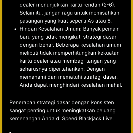
dealer menunjukkan kartu rendah (2-6).
Selain itu, jangan ragu untuk memisahkan
pasangan yang kuat seperti As atau 8.
Hindari Kesalahan Umum: Banyak pemain
baru yang tidak mengikuti strategi dasar
dengan benar. Beberapa kesalahan umum
meliputi tidak memperhitungkan kekuatan
kartu dealer atau membagi tangan yang
seharusnya dipertahankan. Dengan
memahami dan mematuhi strategi dasar,
Anda dapat menghindari kesalahan mahal.
Penerapan strategi dasar dengan konsisten
sangat penting untuk meningkatkan peluang
kemenangan Anda di Speed Blackjack Live.