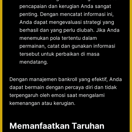
pencapaian dan kerugian Anda sangat
penting. Dengan mencatat informasi ini,
Anda dapat mengevaluasi strategi yang
berhasil dan yang perlu diubah. Jika Anda
menemukan pola tertentu dalam
permainan, catat dan gunakan informasi
tersebut untuk perbaikan di masa
mendatang.
Dengan manajemen bankroll yang efektif, Anda
dapat bermain dengan percaya diri dan tidak
terpengaruh oleh emosi saat mengalami
kemenangan atau kerugian.
Memanfaatkan Taruhan