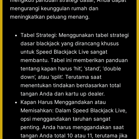
mengikuti panduan strategi dasar, Anda dapat
mengurangi keunggulan rumah dan
meningkatkan peluang menang.
Tabel Strategi: Menggunakan tabel strategi
dasar blackjack yang dirancang khusus
untuk Speed Blackjack Live sangat
membantu. Tabel ini memberikan panduan
tentang kapan harus ‘hit’, ‘stand’, ‘double
down’, atau ‘split’. Terutama saat
menentukan tindakan berdasarkan total
tangan Anda dan kartu up dealer.
Kapan Harus Menggandakan atau
Memisahkan: Dalam Speed Blackjack Live,
opsi menggandakan taruhan sangat
penting. Anda harus menggandakan saat
tangan Anda total 10 atau 11, terutama jika