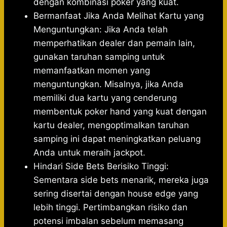
dengan kombinasi poker yang kuat.
Bermanfaat Jika Anda Melihat Kartu yang
Menguntungkan: Jika Anda telah
memperhatikan dealer dan pemain lain,
gunakan taruhan samping untuk
memanfaatkan momen yang
menguntungkan. Misalnya, jika Anda
memiliki dua kartu yang cenderung
membentuk poker hand yang kuat dengan
kartu dealer, mengoptimalkan taruhan
samping ini dapat meningkatkan peluang
Anda untuk meraih jackpot.
Hindari Side Bets Berisiko Tinggi:
Sementara side bets menarik, mereka juga
sering disertai dengan house edge yang
lebih tinggi. Pertimbangkan risiko dan
potensi imbalan sebelum memasang