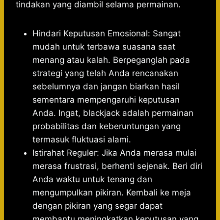
tindakan yang diambil selama permainan.
Hindari Keputusan Emosional: Sangat
mudah untuk terbawa suasana saat
menang atau kalah. Berpeganglah pada
strategi yang telah Anda rencanakan
sebelumnya dan jangan biarkan hasil
sementara mempengaruhi keputusan
Anda. Ingat, blackjack adalah permainan
probabilitas dan keberuntungan yang
termasuk fluktuasi alami.
Istirahat Reguler: Jika Anda merasa mulai
merasa frustrasi, berhenti sejenak. Beri diri
Anda waktu untuk tenang dan
mengumpulkan pikiran. Kembali ke meja
dengan pikiran yang segar dapat
membantu meningkatkan keputusan yang